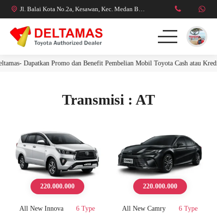
Jl. Balai Kota No.2a, Kesawan, Kec. Medan Bar., Kota Medan, Sumatera Utara 20111
amas- Dapatkan Promo dan Benefit Pembelian Mobil Toyota Cash atau Kredit 
Transmisi : AT
220.000.000
220.000.000
All New Innova
6 Type
All New Camry
6 Type