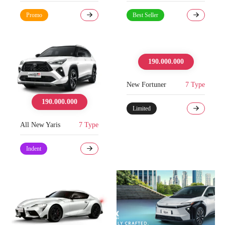
Promo
Best Seller
190.000.000
New Fortuner
7 Type
190.000.000
Limited
All New Yaris
7 Type
Indent