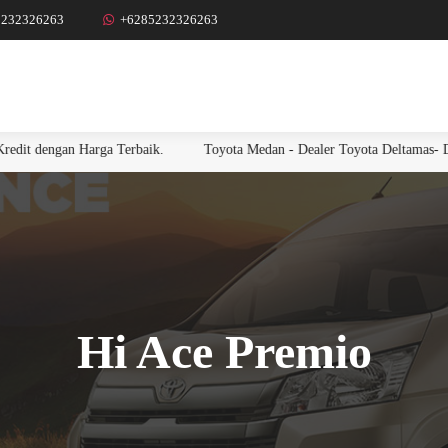
5232326263
+6285232326263
engan Harga Terbaik.
Toyota Medan - Dealer Toyota Deltamas- Dapatka
Hi Ace Premio